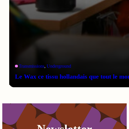
Transmissions
, 
Underground
Le Wax ce tissu hollandais que tout le mo
Newsletter