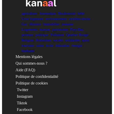
agriculture
Amsterdam
Biodiversité
bébé
Crise logement
environnement
extrême-droite
Gaz
Histoire
Immobilier
jeunesse
Logements
maman
patrimoine
Pays-Bas
peinture
politique
Pollution
Quartier Rouge
Religion
Rotterdam
société
solidarités
sport
tourisme
usine
école
éducation
énergie
étudiants
Mentions légales
Qui sommes-nous ?
Aide (FAQ)
Politique de confidentialité
Politique de cookies
Twitter
Instagram
Tiktok
Facebook