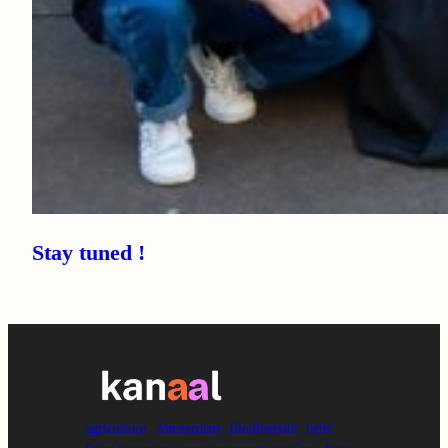
Stay tuned !
agriculture
Amsterdam
Biodiversité
bébé