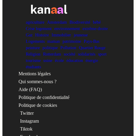
agriculture
Amsterdam
Biodiversité
bébé
Crise logement
environnement
extrême-droite
Gaz
Histoire
Immobilier
jeunesse
Logements
maman
patrimoine
Pays-Bas
peinture
politique
Pollution
Quartier Rouge
Religion
Rotterdam
société
solidarités
sport
tourisme
usine
école
éducation
énergie
étudiants
Mentions légales
Qui sommes-nous ?
Aide (FAQ)
Politique de confidentialité
Politique de cookies
Twitter
Instagram
Tiktok