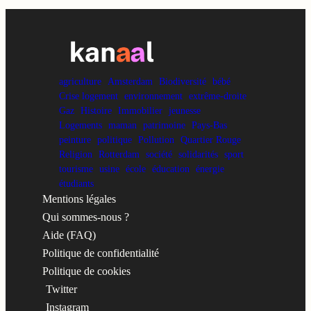
agriculture
Amsterdam
Biodiversité
bébé
Crise logement
environnement
extrême-droite
Gaz
Histoire
Immobilier
jeunesse
Logements
maman
patrimoine
Pays-Bas
peinture
politique
Pollution
Quartier Rouge
Religion
Rotterdam
société
solidarités
sport
tourisme
usine
école
éducation
énergie
étudiants
Mentions légales
Qui sommes-nous ?
Aide (FAQ)
Politique de confidentialité
Politique de cookies
Twitter
Instagram